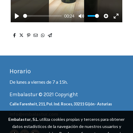
00:24
Play
Mute
Settings
Enter
fullscre
Horario
De lunes a viernes de 7 a 15h.
Embalastur © 2021 Copyright
Calle Farenheit, 211, Pol. Ind. Roces, 33211 Gijón - Asturias
info@embalastur.com
Embalastur, S.L.
utiliza cookies propias y terceros para obtener
datos estadísticos de la navegación de nuestros usuarios y