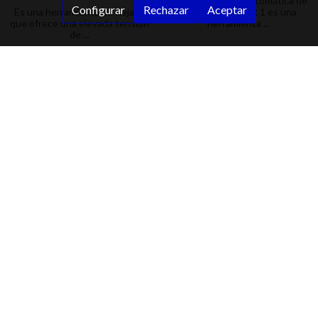
La flejadora semiautomática de
Configurar
Rechazar
Aceptar
Es una herramienta de flejado
mesa STRAPPER 1 es una
que ofrece una elevada tensión
herramienta ...
de ...